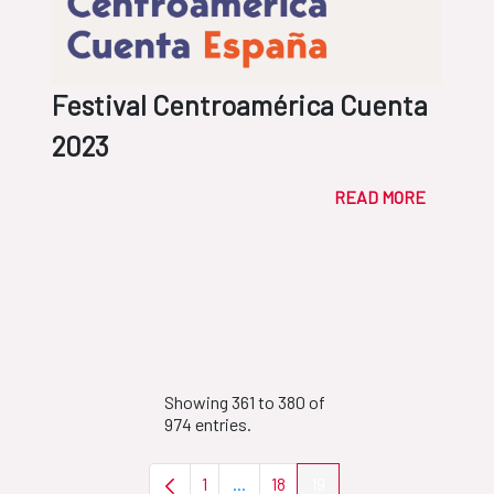
Festival Centroamérica Cuenta
2023
READ MORE
Showing 361 to 380 of
974 entries.
1
...
18
19
Page
Intermediate Pages Use TAB to nav
Page
Page