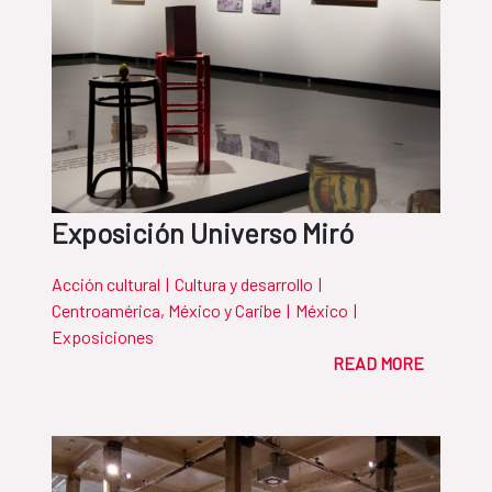
Exposición Universo Miró
Acción cultural
|
Cultura y desarrollo
|
Centroamérica, México y Caribe
|
México
|
Exposiciones
READ MORE