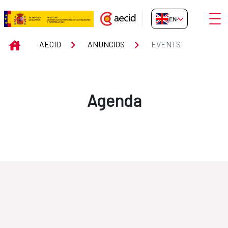
Skip to Main Content
Open
EN-GB
Events
INICIO
AECID
ANUNCIOS
EVENTS
Agenda