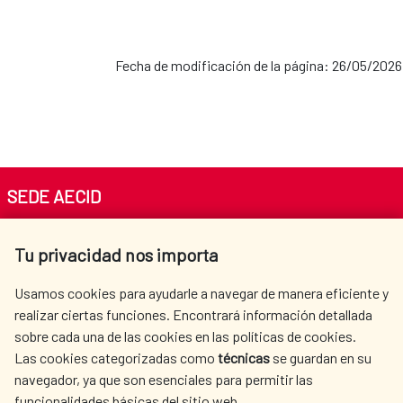
Fecha de modificación de la página: 26/05/2026
SEDE AECID
Av. Reyes Católicos 4 - 28040 Madrid
Tu privacidad nos importa
Tel. +34 900 20 30 54​​​​​​​
centro.informacion@aecid.es
Usamos cookies para ayudarle a navegar de manera eficiente y
realizar ciertas funciones. Encontrará información detallada
sobre cada una de las cookies en las políticas de cookies.
AECID
WHERE DO WE COOPERATE?
Las cookies categorizadas como
técnicas
se guardan en su
SPANISH HUMANITARIAN
PRESS ROOM
navegador, ya que son esenciales para permitir las
ACTION
funcionalidades básicas del sitio web.