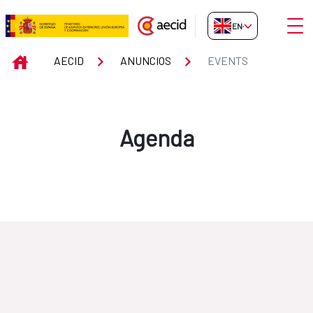
Skip to Main Content
Open
EN-GB
Events
INICIO
AECID
ANUNCIOS
EVENTS
Agenda