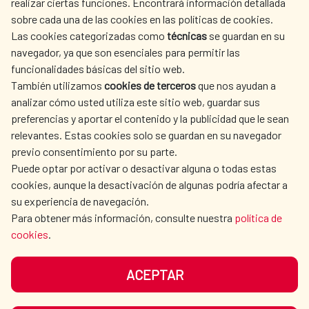
realizar ciertas funciones. Encontrará información detallada
sobre cada una de las cookies en las políticas de cookies.
AECID
WHERE DO WE COOPERATE?
Las cookies categorizadas como
técnicas
se guardan en su
SPANISH HUMANITARIAN
PRESS ROOM
navegador, ya que son esenciales para permitir las
ACTION
funcionalidades básicas del sitio web.
CULTURE AND SCIENCE
LIBRARY
También utilizamos
cookies de terceros
que nos ayudan a
analizar cómo usted utiliza este sitio web, guardar sus
preferencias y aportar el contenido y la publicidad que le sean
relevantes. Estas cookies solo se guardan en su navegador
previo consentimiento por su parte.
Puede optar por activar o desactivar alguna o todas estas
OUR SOCIAL MEDIA
cookies, aunque la desactivación de algunas podría afectar a
su experiencia de navegación.
Para obtener más información, consulte nuestra
política de
cookies
.
ACEPTAR
TERMS OF USE
DATA PROTECTION
COOKIE POLICY
BROWSING GUIDE