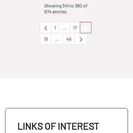
Showing 341 to 360 of
974 entries.
1
...
17
18
Page
Intermediate Pages Use TAB to nav
Page
Page
19
...
49
Page
Intermediate Pages Use TAB to naviga
Page
LINKS OF INTEREST