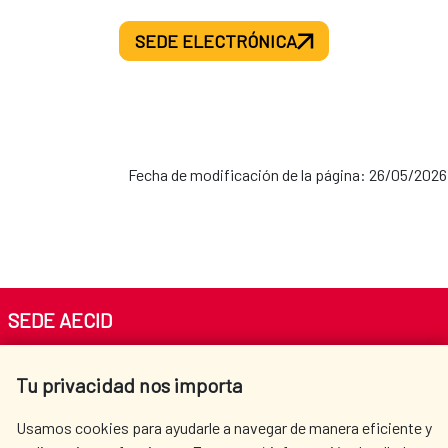
SEDE ELECTRÓNICA
Fecha de modificación de la página: 26/05/2026
SEDE AECID
Av. Reyes Católicos 4 - 28040 Madrid
Tu privacidad nos importa
Tel. +34 900 20 30 54​​​​​​​
centro.informacion@aecid.es
Usamos cookies para ayudarle a navegar de manera eficiente y