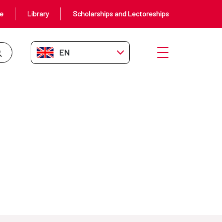
ce
Library
Scholarships and Lectoreships
EN-GB
Open menu