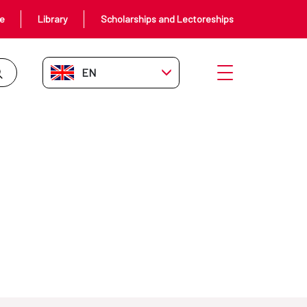
ce
Library
Scholarships and Lectoreships
EN-GB
Open menu