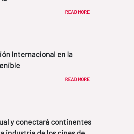
READ MORE
ción Internacional en la
enible
READ MORE
irtual y conectará continentes
a industria de los cines de