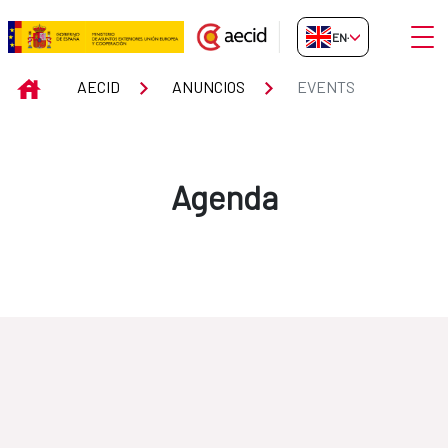
Skip to Main Content
Open
EN-GB
Events
INICIO
AECID
ANUNCIOS
EVENTS
Agenda