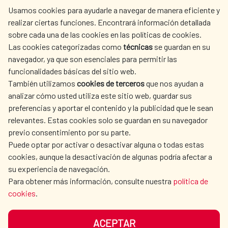
centro.informacion@aecid.es
Usamos cookies para ayudarle a navegar de manera eficiente y
realizar ciertas funciones. Encontrará información detallada
sobre cada una de las cookies en las políticas de cookies.
AECID
WHERE DO WE COOPERATE?
Las cookies categorizadas como
técnicas
se guardan en su
SPANISH HUMANITARIAN
PRESS ROOM
navegador, ya que son esenciales para permitir las
ACTION
funcionalidades básicas del sitio web.
CULTURE AND SCIENCE
LIBRARY
También utilizamos
cookies de terceros
que nos ayudan a
analizar cómo usted utiliza este sitio web, guardar sus
preferencias y aportar el contenido y la publicidad que le sean
relevantes. Estas cookies solo se guardan en su navegador
previo consentimiento por su parte.
Puede optar por activar o desactivar alguna o todas estas
OUR SOCIAL MEDIA
cookies, aunque la desactivación de algunas podría afectar a
su experiencia de navegación.
Para obtener más información, consulte nuestra
política de
cookies
.
ACEPTAR
TERMS OF USE
DATA PROTECTION