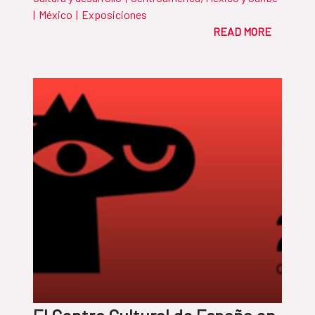
|
México
|
Exposiciones
READ MORE