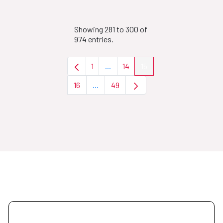
Showing 281 to 300 of
974 entries.
1
...
14
15
Page
Intermediate Pages Use TAB to nav
Page
Page
16
...
49
Page
Intermediate Pages Use TAB to naviga
Page