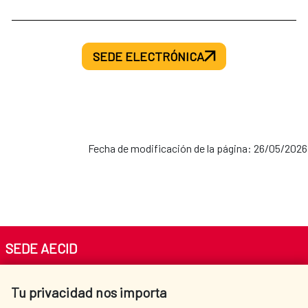
SEDE ELECTRÓNICA
Fecha de modificación de la página: 26/05/2026
SEDE AECID
Av. Reyes Católicos 4 - 28040 Madrid
Tu privacidad nos importa
Tel. +34 900 20 30 54​​​​​​​