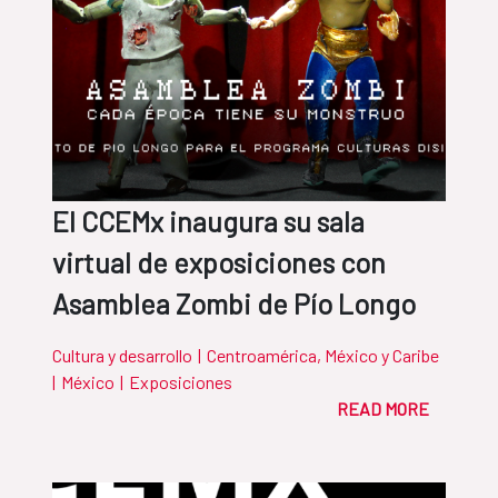
El CCEMx inaugura su sala
virtual de exposiciones con
Asamblea Zombi de Pío Longo
Cultura y desarrollo
|
Centroamérica, México y Caribe
|
México
|
Exposiciones
READ MORE