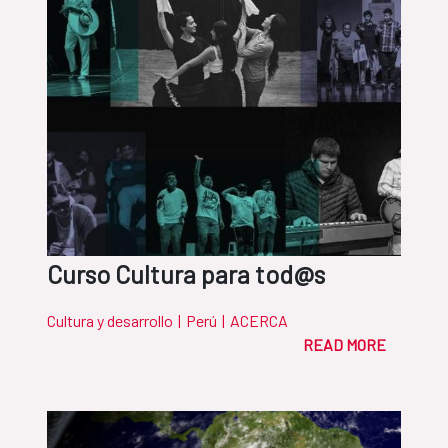
Curso Cultura para tod@s
Cultura y desarrollo
|
Perú
|
ACERCA
READ MORE