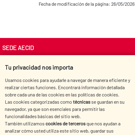
Fecha de modificación de la página: 26/05/2026
SEDE AECID
Av. Reyes Católicos 4 - 28040 Madrid
Tu privacidad nos importa
Tel. +34 900 20 30 54​​​​​​​
centro.informacion@aecid.es
Usamos cookies para ayudarle a navegar de manera eficiente y
realizar ciertas funciones. Encontrará información detallada
sobre cada una de las cookies en las políticas de cookies.
AECID
WHERE DO WE COOPERATE?
Las cookies categorizadas como
técnicas
se guardan en su
SPANISH HUMANITARIAN
PRESS ROOM
navegador, ya que son esenciales para permitir las
ACTION
funcionalidades básicas del sitio web.
CULTURE AND SCIENCE
LIBRARY
También utilizamos
cookies de terceros
que nos ayudan a
analizar cómo usted utiliza este sitio web, guardar sus