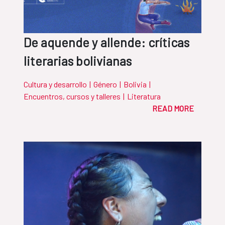
De aquende y allende: críticas
literarias bolivianas
Cultura y desarrollo
|
Género
|
Bolivia
|
Encuentros, cursos y talleres
|
Literatura
READ MORE