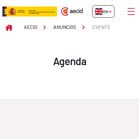
Skip to Main Content
Open
EN-GB
Events
INICIO
AECID
ANUNCIOS
EVENTS
Agenda