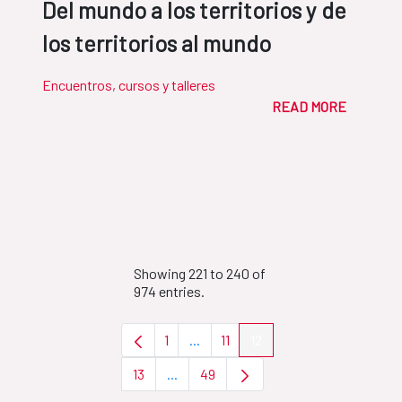
Del mundo a los territorios y de
los territorios al mundo
Encuentros, cursos y talleres
READ MORE
Showing 221 to 240 of
974 entries.
1
...
11
12
Page
Intermediate Pages Use TAB to nav
Page
Page
13
...
49
Page
Intermediate Pages Use TAB to naviga
Page