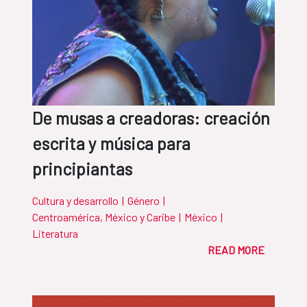
De musas a creadoras: creación
escrita y música para
principiantas
Cultura y desarrollo
|
Género
|
Centroamérica, México y Caribe
|
México
|
Literatura
READ MORE