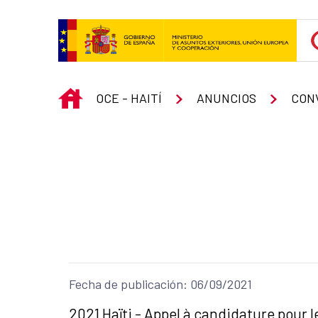
Saltar al contenido principal
INICIO
OCE - HAITÍ
ANUNCIOS
CON
Fecha de publicación: 06/09/2021
Título del anuncio:
2021 Haïti - Appel à candidature pour 