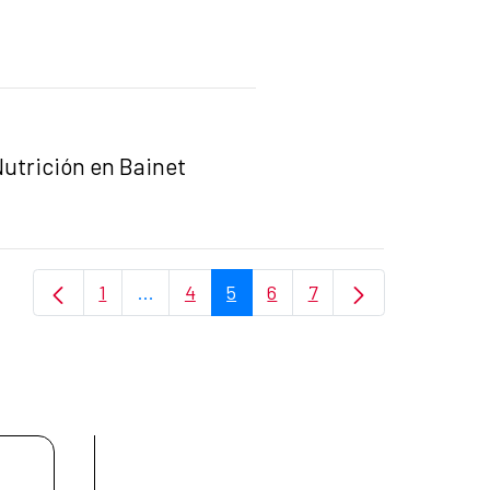
Nutrición en Bainet
1
...
4
5
6
7
Página
Páginas intermedias Use TAB para despla
Página
Página
Página
Página