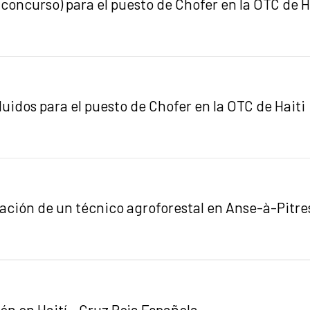
 concurso) para el puesto de Chofer en la OTC de H
uidos para el puesto de Chofer en la OTC de Haiti
tación de un técnico agroforestal en Anse-à-Pitre
ón en Haití - Cruz Roja Española