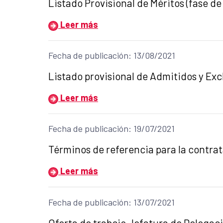
Título del anuncio:
Listado Provisional de Méritos (fase de
Leer más
Fecha de publicación: 13/08/2021
Título del anuncio:
Listado provisional de Admitidos y Excl
Leer más
Fecha de publicación: 19/07/2021
Título del anuncio:
Términos de referencia para la contra
Leer más
Fecha de publicación: 13/07/2021
Título del anuncio:
Oferta de trabajo Jefatura de Delegaci