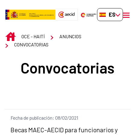
Saltar al contenido principal
ES-ES
men
INICIO
OCE - HAITÍ
ANUNCIOS
CONVOCATORIAS
Convocatorias
Fecha de publicación: 08/02/2021
Título del anuncio:
Becas MAEC-AECID para funcionarios y