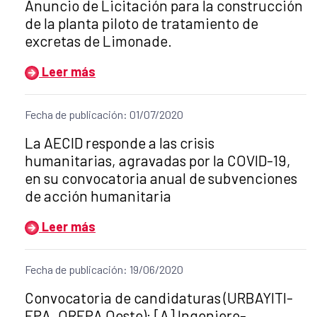
Título del anuncio:
Anuncio de Licitación para la construcción
de la planta piloto de tratamiento de
excretas de Limonade.
Leer más
Fecha de publicación: 01/07/2020
Título del anuncio:
La AECID responde a las crisis
humanitarias, agravadas por la COVID-19,
en su convocatoria anual de subvenciones
de acción humanitaria
Leer más
Fecha de publicación: 19/06/2020
Título del anuncio:
Convocatoria de candidaturas (URBAYITI-
EPA, OREPA Oeste): [A] Ingeniero-