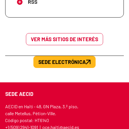
RSS
VER MÁS SITIOS DE INTERÉS
SEDE ELECTRÓNICA
SEDE AECID
AECID en Haití - 48, GN Plaza, 3.º piso,
calle Metellus, Pétion-Ville.
Código postal: HT6140
+1 (509) 2941-1091 | oce.haiti@aecid.es