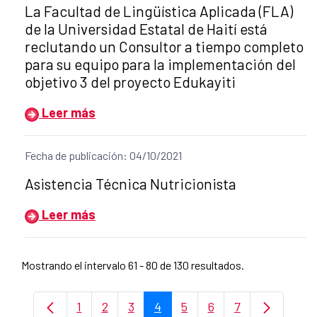
Título del anuncio:
La Facultad de Lingüística Aplicada (FLA)
de la Universidad Estatal de Haití está
reclutando un Consultor a tiempo completo
para su equipo para la implementación del
objetivo 3 del proyecto Edukayiti
Leer más
Fecha de publicación: 04/10/2021
Título del anuncio:
Asistencia Técnica Nutricionista
Leer más
Mostrando el intervalo 61 - 80 de 130 resultados.
1
2
3
4
5
6
7
Página
Página
Página
Página
Página
Página
Página