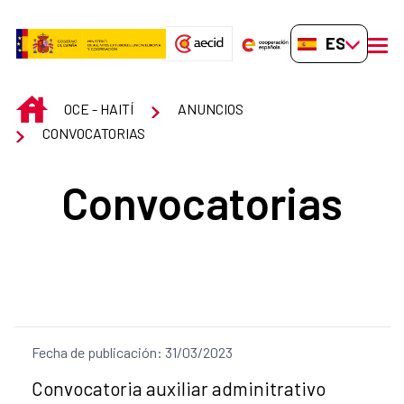
Saltar al contenido principal
ES-ES
men
INICIO
OCE - HAITÍ
ANUNCIOS
CONVOCATORIAS
Convocatorias
Fecha de publicación: 31/03/2023
Título del anuncio:
Convocatoria auxiliar adminitrativo