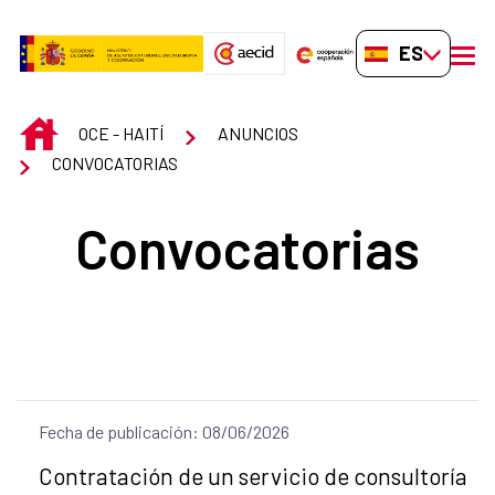
Saltar al contenido principal
ES-ES
men
INICIO
OCE - HAITÍ
ANUNCIOS
CONVOCATORIAS
Convocatorias
Fecha de publicación: 08/06/2026
Título del anuncio:
Contratación de un servicio de consultoría