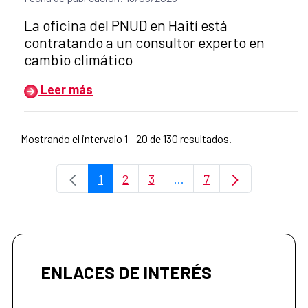
Título del anuncio:
La oficina del PNUD en Haití está
contratando a un consultor experto en
cambio climático
Leer más
Mostrando el intervalo 1 - 20 de 130 resultados.
1
2
3
...
7
Página
Página
Página
Páginas intermedias Use
Página
ENLACES DE INTERÉS