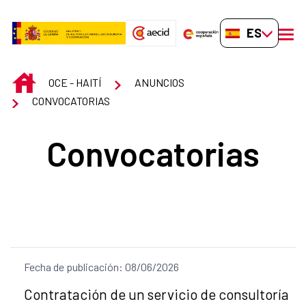
Saltar al contenido principal
ES-ES
men
INICIO
OCE - HAITÍ
ANUNCIOS
CONVOCATORIAS
Convocatorias
Fecha de publicación: 08/06/2026
Título del anuncio:
Contratación de un servicio de consultoría