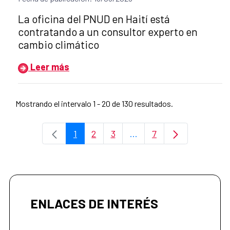
Título del anuncio:
La oficina del PNUD en Haití está
contratando a un consultor experto en
cambio climático
Leer más
Mostrando el intervalo 1 - 20 de 130 resultados.
1
2
3
...
7
Página
Página
Página
Páginas intermedias Use
Página
ENLACES DE INTERÉS