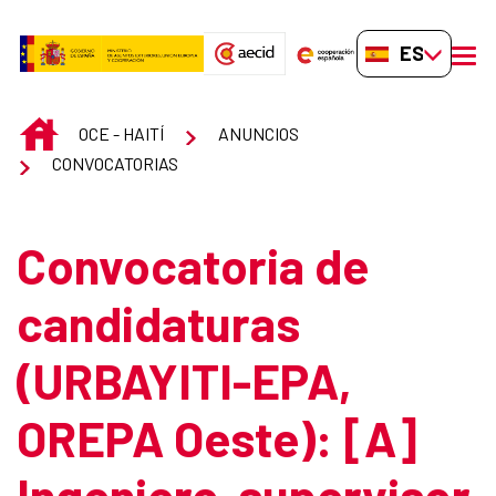
Saltar al contenido principal
ES-ES
men
INICIO
OCE - HAITÍ
ANUNCIOS
CONVOCATORIAS
Convocatoria de
candidaturas
(URBAYITI-EPA,
OREPA Oeste): [A]
Ingeniero-supervisor