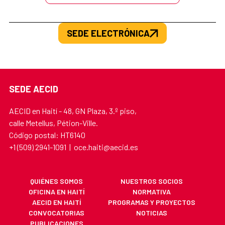
SEDE ELECTRÓNICA
SEDE AECID
AECID en Haití - 48, GN Plaza, 3.º piso,
calle Metellus, Pétion-Ville.
Código postal: HT6140
+1 (509) 2941-1091 | oce.haiti@aecid.es
QUIÉNES SOMOS
NUESTROS SOCIOS
OFICINA EN HAITÍ
NORMATIVA
AECID EN HAITÍ
PROGRAMAS Y PROYECTOS
CONVOCATORIAS
NOTICIAS
PUBLICACIONES