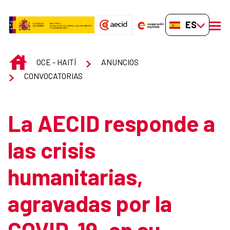
Saltar al contenido principal
ES-ES
men
INICIO
OCE - HAITÍ
ANUNCIOS
CONVOCATORIAS
La AECID responde a
las crisis
humanitarias,
agravadas por la
COVID-19, en su