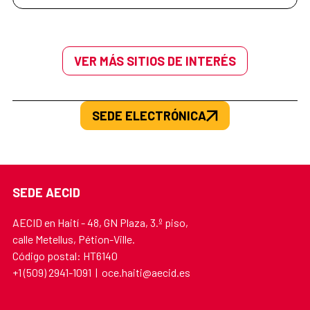
VER MÁS SITIOS DE INTERÉS
SEDE ELECTRÓNICA
SEDE AECID
AECID en Haití - 48, GN Plaza, 3.º piso,
calle Metellus, Pétion-Ville.
Código postal: HT6140
+1 (509) 2941-1091 | oce.haiti@aecid.es