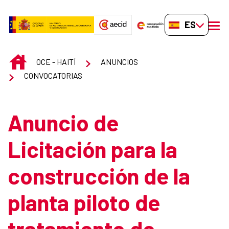
Saltar al contenido principal
ES-ES
men
INICIO
OCE - HAITÍ
ANUNCIOS
CONVOCATORIAS
Anuncio de
Licitación para la
construcción de la
planta piloto de
tratamiento de