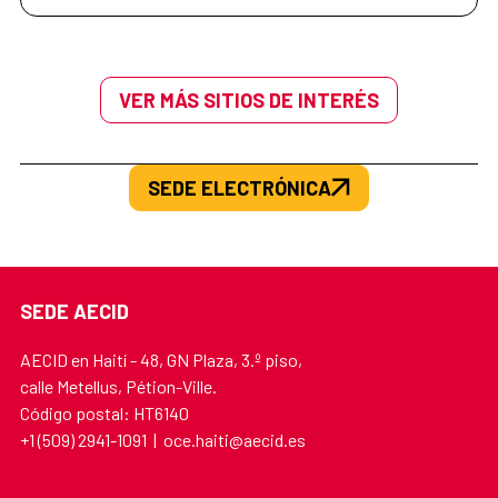
VER MÁS SITIOS DE INTERÉS
SEDE ELECTRÓNICA
SEDE AECID
AECID en Haití - 48, GN Plaza, 3.º piso,
calle Metellus, Pétion-Ville.
Código postal: HT6140
+1 (509) 2941-1091 | oce.haiti@aecid.es