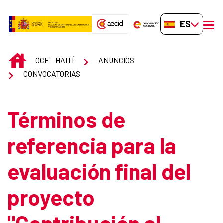
Saltar al contenido principal
ES-ES
men
INICIO
OCE - HAITÍ
ANUNCIOS
CONVOCATORIAS
Términos de
referencia para la
evaluación final del
proyecto
"Contribución al