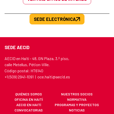
SEDE ELECTRÓNICA
SEDE AECID
AECID en Haití - 48, GN Plaza, 3.º piso,
calle Metellus, Pétion-Ville.
Código postal: HT6140
+1 (509) 2941-1091 | oce.haiti@aecid.es
QUIÉNES SOMOS
NUESTROS SOCIOS
OFICINA EN HAITÍ
NORMATIVA
AECID EN HAITÍ
PROGRAMAS Y PROYECTOS
CONVOCATORIAS
NOTICIAS