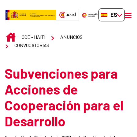
Saltar al contenido principal
ES-ES
men
INICIO
OCE - HAITÍ
ANUNCIOS
CONVOCATORIAS
Subvenciones para
Acciones de
Cooperación para el
Desarrollo