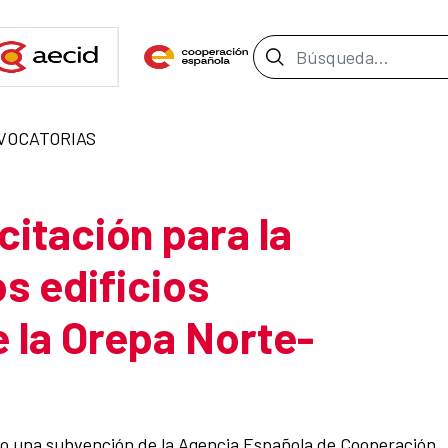
Barra de búsque
VOCATORIAS
citación para la
s edificios
e la Orepa Norte-
ido una subvención de la Agencia Española de Cooperación