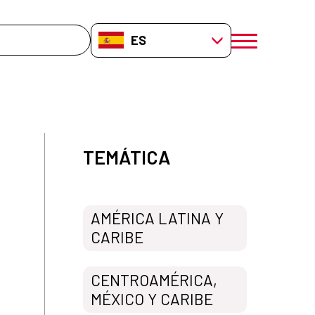
da
ES-ES
menú móvil a
TEMÁTICA
AMÉRICA LATINA Y
CARIBE
CENTROAMÉRICA,
MÉXICO Y CARIBE