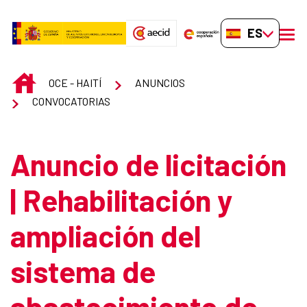
Saltar al contenido principal
ES-ES
men
INICIO
OCE - HAITÍ
ANUNCIOS
CONVOCATORIAS
Anuncio de licitación
| Rehabilitación y
ampliación del
sistema de
abastecimiento de