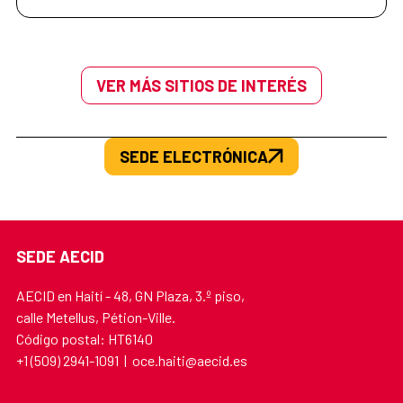
VER MÁS SITIOS DE INTERÉS
SEDE ELECTRÓNICA
SEDE AECID
AECID en Haití - 48, GN Plaza, 3.º piso,
calle Metellus, Pétion-Ville.
Código postal: HT6140
+1 (509) 2941-1091 | oce.haiti@aecid.es