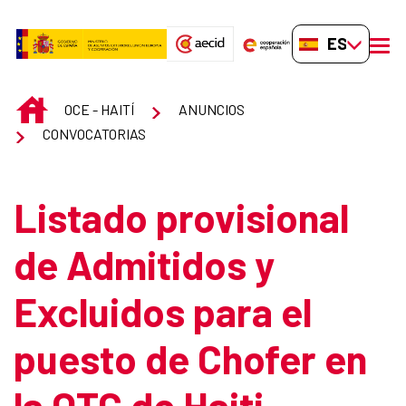
Saltar al contenido principal
ES-ES
men
INICIO
OCE - HAITÍ
ANUNCIOS
CONVOCATORIAS
Listado provisional
de Admitidos y
Excluidos para el
puesto de Chofer en
la OTC de Haiti