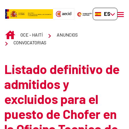
Saltar al contenido principal
ES-ES
men
INICIO
OCE - HAITÍ
ANUNCIOS
CONVOCATORIAS
Listado definitivo de
admitidos y
excluidos para el
puesto de Chofer en
la Oficina Tecnica de