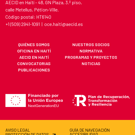
AECID en Haití - 48, GN Plaza, 3.º piso,
calle Metellus, Pétion-Ville.
Código postal: HT6140
+1 (509) 2941-1091 | oce.haiti@aecid.es
QUIÉNES SOMOS
NUESTROS SOCIOS
OFICINA EN HAITÍ
NORMATIVA
AECID EN HAITÍ
PROGRAMAS Y PROYECTOS
CONVOCATORIAS
NOTICIAS
PUBLICACIONES
AVISO LEGAL
GUÍA DE NAVEGACIÓN
ACCESIBILIDAD
PROTECCIÓN DE DATOS