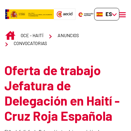
Saltar al contenido principal
ES-ES
men
INICIO
OCE - HAITÍ
ANUNCIOS
CONVOCATORIAS
Oferta de trabajo
Jefatura de
Delegación en Haití -
Cruz Roja Española