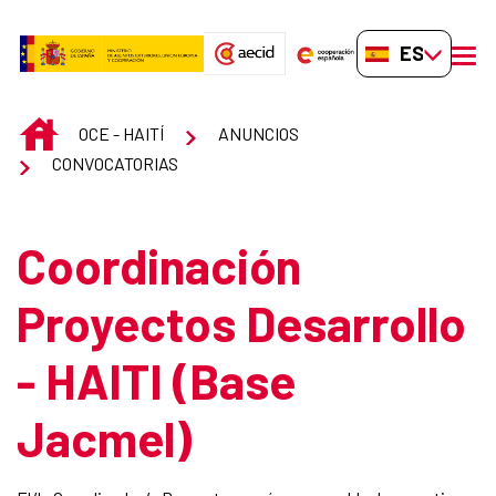
Saltar al contenido principal
ES-ES
men
INICIO
OCE - HAITÍ
ANUNCIOS
CONVOCATORIAS
Coordinación
Proyectos Desarrollo
- HAITI (Base
Jacmel)