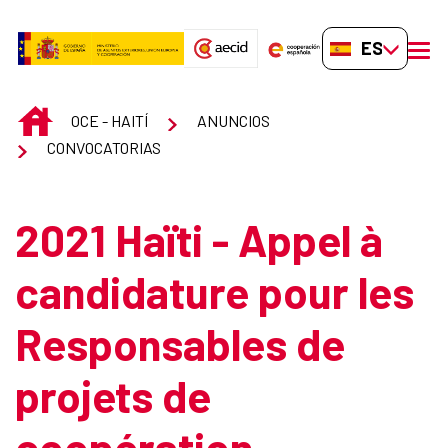
Saltar al contenido principal
ES-ES
men
INICIO
OCE - HAITÍ
ANUNCIOS
CONVOCATORIAS
2021 Haïti - Appel à
candidature pour les
Responsables de
projets de
coopération -