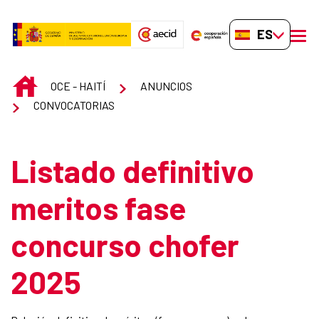
Saltar al contenido principal
ES-ES
men
INICIO
OCE - HAITÍ
ANUNCIOS
CONVOCATORIAS
Listado definitivo
meritos fase
concurso chofer
2025