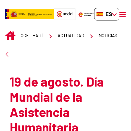
Saltar al contenido principal
ES-ES
men
INICIO
OCE - HAITÍ
ACTUALIDAD
NOTICIAS
Atrás
19 de agosto. Día
Mundial de la
Asistencia
Humanitaria