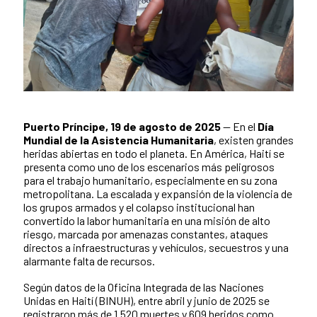
Puerto Príncipe, 19 de agosto de 2025
— En el
Día
Contenido de la noticia
Mundial de la Asistencia Humanitaria
, existen grandes
heridas abiertas en todo el planeta. En América, Haití se
presenta como uno de los escenarios más peligrosos
para el trabajo humanitario, especialmente en su zona
metropolitana. La escalada y expansión de la violencia de
los grupos armados y el colapso institucional han
convertido la labor humanitaria en una misión de alto
riesgo, marcada por amenazas constantes, ataques
directos a infraestructuras y vehículos, secuestros y una
alarmante falta de recursos.
Según datos de la Oficina Integrada de las Naciones
Unidas en Haití (BINUH), entre abril y junio de 2025 se
registraron más de 1.520 muertes y 609 heridos como