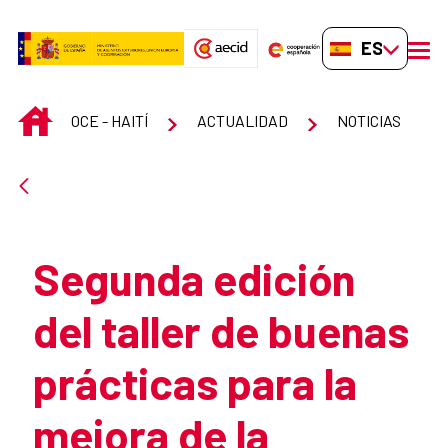
Saltar al contenido principal
ES-ES
men
INICIO
OCE - HAITÍ
ACTUALIDAD
NOTICIAS
Atrás
Segunda edición
del taller de buenas
prácticas para la
mejora de la