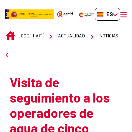
Saltar al contenido principal
ES-ES
men
INICIO
OCE - HAITÍ
ACTUALIDAD
NOTICIAS
Atrás
Visita de
seguimiento a los
operadores de
agua de cinco