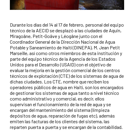
Durante los días del 14 al 17 de febrero, personal del equipo
Contenido de la noticia
técnico de la AECID se desplazó a las ciudades de Aquin,
Miragoâne, Petit-Goâve y Léogâne junto con el
Coordinador General de la Dirección Nacional de Agua
Potable y Saneamiento de Haití (DINEPA), M. Jean Petit
Marseille, así como otros miembros de esta institución y
parte del equipo técnico de la Agencia de los Estados
Unidos para el Desarrollo (USAID) con el objetivo de
evaluar la mejoría en la gestión comercial de los centros
técnicos de explotación (CTE) de los sistemas de agua de
dichas ciudades. Los CTE, nombre que reciben los
operadores públicos de agua en Haití, son los encargados
de gestionar los sistemas de agua tanto a nivel técnico
como administrativo y comercial, es decir, ellos
supervisan el funcionamiento de la red de agua y se
encargan del mantenimiento del sistema (limpieza
depósitos de agua, reparación de fugas etc), además
emiten las facturas de los clientes del sistema, las
reparten puerta a puerta y se encargan de la contabilidad.