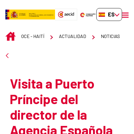
Saltar al contenido principal
ES-ES
men
INICIO
OCE - HAITÍ
ACTUALIDAD
NOTICIAS
Atrás
Visita a Puerto
Príncipe del
director de la
Agencia Española