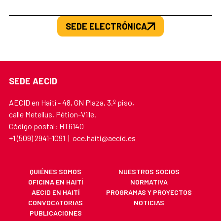
SEDE ELECTRÓNICA
SEDE AECID
AECID en Haití - 48, GN Plaza, 3.º piso,
calle Metellus, Pétion-Ville.
Código postal: HT6140
+1 (509) 2941-1091 | oce.haiti@aecid.es
QUIÉNES SOMOS
NUESTROS SOCIOS
OFICINA EN HAITÍ
NORMATIVA
AECID EN HAITÍ
PROGRAMAS Y PROYECTOS
CONVOCATORIAS
NOTICIAS
PUBLICACIONES