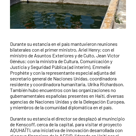
Durante su estancia en el país mantuvieron reuniones
Contenido de la noticia
bilaterales con el primer ministro, Ariel Henry; con el
ministro de Asuntos Exteriores y de Culto, Jean Victor
Généus; con la ministra de Cultura, Comunicación y
Justicia y Seguridad Pública (ad interim), Emmelie
Prophète y con la representante especial adjunta del
secretario general de Naciones Unidas, coordinadora
residente y coordinadora humanitaria, Ulrika Richardson.
También hubo encuentros con las organizaciones no
gubernamentales españolas presentes en Haití, diversas
agencias de Naciones Unidas y de la Delegación Europea,
y miembros de la comunidad diplomática en el país.
Durante su estancia el director se desplazó al munincipio
de Kenscoff, cerca de la capital, para visitar el proyecto
AQUHAÏTI, una iniciativa de innovación desarrollada con
el apoyo financiero de la AECID, liderada en Haití por el