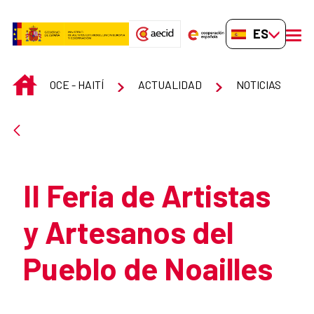
Saltar al contenido principal
ES-ES
men
INICIO
OCE - HAITÍ
ACTUALIDAD
NOTICIAS
Atrás
II Feria de Artistas
y Artesanos del
Pueblo de Noailles
Resumen de la noticia