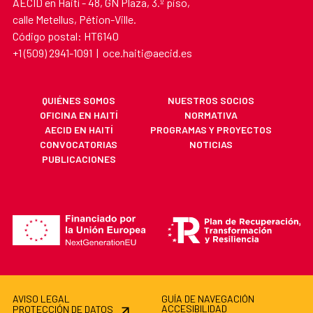
AECID en Haití - 48, GN Plaza, 3.º piso,
calle Metellus, Pétion-Ville.
Código postal: HT6140
+1 (509) 2941-1091 | oce.haiti@aecid.es
QUIÉNES SOMOS
NUESTROS SOCIOS
OFICINA EN HAITÍ
NORMATIVA
AECID EN HAITÍ
PROGRAMAS Y PROYECTOS
CONVOCATORIAS
NOTICIAS
PUBLICACIONES
AVISO LEGAL
GUÍA DE NAVEGACIÓN
ACCESIBILIDAD
PROTECCIÓN DE DATOS