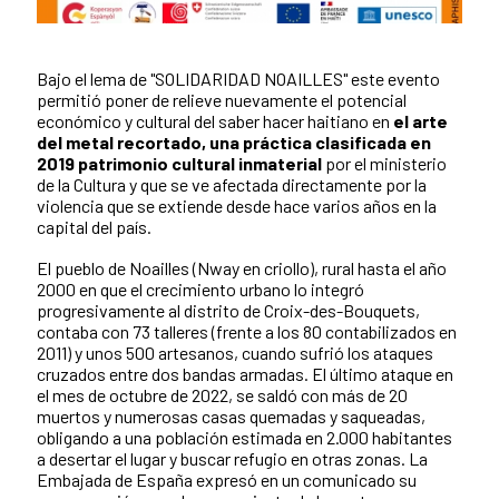
Bajo el lema de "SOLIDARIDAD NOAILLES" este evento
Contenido de la noticia
permitió poner de relieve nuevamente el potencial
económico y cultural del saber hacer haitiano en
el arte
del metal recortado, una práctica clasificada en
2019 patrimonio cultural inmaterial
por el ministerio
de la Cultura y que se ve afectada directamente por la
violencia que se extiende desde hace varios años en la
capital del país.
El pueblo de Noailles (Nway en criollo), rural hasta el año
2000 en que el crecimiento urbano lo integró
progresivamente al distrito de Croix-des-Bouquets,
contaba con 73 talleres (frente a los 80 contabilizados en
2011) y unos 500 artesanos, cuando sufrió los ataques
cruzados entre dos bandas armadas. El último ataque en
el mes de octubre de 2022, se saldó con más de 20
muertos y numerosas casas quemadas y saqueadas,
obligando a una población estimada en 2.000 habitantes
a desertar el lugar y buscar refugio en otras zonas. La
Embajada de España expresó en un comunicado su