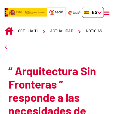
Saltar al contenido principal
ES-ES
men
INICIO
OCE - HAITÍ
ACTUALIDAD
NOTICIAS
Atrás
” Arquitectura Sin
Fronteras ”
responde a las
necesidades de