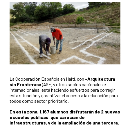
La Cooperación Española en Haití, con
«Arquitectura
Contenido de la noticia
sin Fronteras»
(ASF) y otros socios nacionales e
internacionales, está haciendo esfuerzos para corregir
esta situación y garantizar el acceso a la educación para
todos como sector prioritario.
En esta zona, 1.167 alumnos disfrutarán de 2 nuevas
escuelas públicas, que carecían de
infraestructuras, y de la ampliación de una tercera.