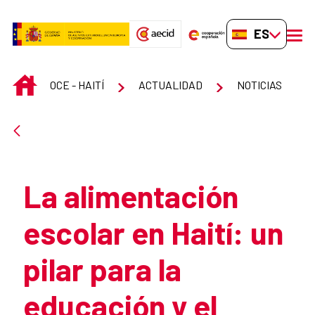
Saltar al contenido principal
ES-ES
men
INICIO
OCE - HAITÍ
ACTUALIDAD
NOTICIAS
Atrás
La alimentación
escolar en Haití: un
pilar para la
educación y el