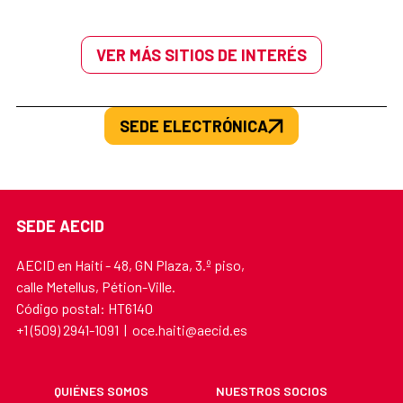
VER MÁS SITIOS DE INTERÉS
SEDE ELECTRÓNICA
SEDE AECID
AECID en Haití - 48, GN Plaza, 3.º piso,
calle Metellus, Pétion-Ville.
Código postal: HT6140
+1 (509) 2941-1091 | oce.haiti@aecid.es
QUIÉNES SOMOS
NUESTROS SOCIOS