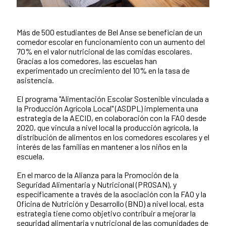
Más de 500 estudiantes de Bel Anse se benefician de un
Contenido de la noticia
comedor escolar en funcionamiento con un aumento del
70% en el valor nutricional de las comidas escolares.
Gracias a los comedores, las escuelas han
experimentado un crecimiento del 10% en la tasa de
asistencia.
El programa "Alimentación Escolar Sostenible vinculada a
la Producción Agrícola Local" (ASDPL) implementa una
estrategia de la AECID, en colaboración con la FAO desde
2020, que vincula a nivel local la producción agrícola, la
distribución de alimentos en los comedores escolares y el
interés de las familias en mantener a los niños en la
escuela.
En el marco de la Alianza para la Promoción de la
Seguridad Alimentaria y Nutricional (PROSAN), y
específicamente a través de la asociación con la FAO y la
Oficina de Nutrición y Desarrollo (BND) a nivel local, esta
estrategia tiene como objetivo contribuir a mejorar la
seguridad alimentaria y nutricional de las comunidades de