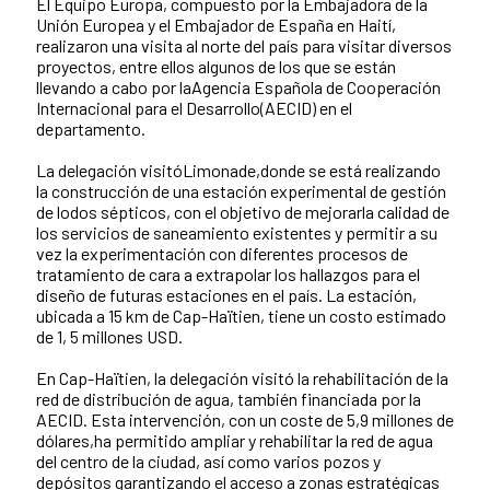
El Equipo Europa, compuesto por la Embajadora de la
Contenido de la noticia
Unión Europea y el Embajador de España en Haití,
realizaron una visita al norte del país para visitar diversos
proyectos, entre ellos algunos de los que se están
llevando a cabo por laAgencia Española de Cooperación
Internacional para el Desarrollo(AECID) en el
departamento.
La delegación visitóLimonade,donde se está realizando
la construcción de una estación experimental de gestión
de lodos sépticos, con el objetivo de mejorarla calidad de
los servicios de saneamiento existentes y permitir a su
vez la experimentación con diferentes procesos de
tratamiento de cara a extrapolar los hallazgos para el
diseño de futuras estaciones en el país. La estación,
ubicada a 15 km de Cap-Haïtien, tiene un costo estimado
de 1, 5 millones USD.
En Cap-Haïtien, la delegación visitó la rehabilitación de la
red de distribución de agua, también financiada por la
AECID. Esta intervención, con un coste de 5,9 millones de
dólares,ha permitido ampliar y rehabilitar la red de agua
del centro de la ciudad, así como varios pozos y
depósitos garantizando el acceso a zonas estratégicas