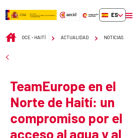
Saltar al contenido principal
ES-ES
men
INICIO
OCE - HAITÍ
ACTUALIDAD
NOTICIAS
Atrás
TeamEurope en el
Norte de Haití: un
compromiso por el
acceso al agua y al