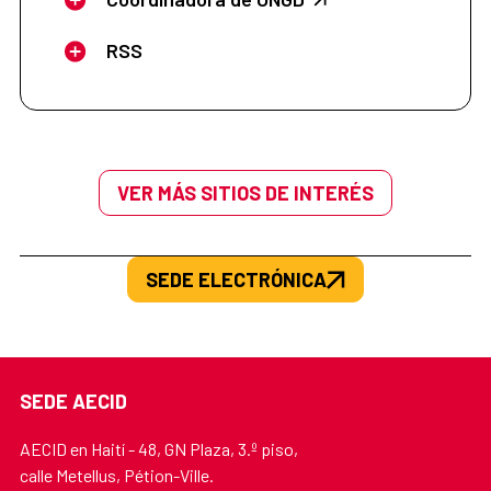
RSS
VER MÁS SITIOS DE INTERÉS
SEDE ELECTRÓNICA
SEDE AECID
AECID en Haití - 48, GN Plaza, 3.º piso,
calle Metellus, Pétion-Ville.