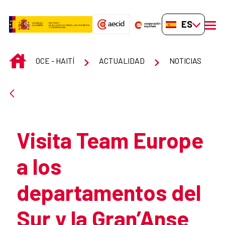
Saltar al contenido principal
ES-ES
men
INICIO
OCE - HAITÍ
ACTUALIDAD
NOTICIAS
Atrás
Visita Team Europe
a los
departamentos del
Sur y la Gran’Anse