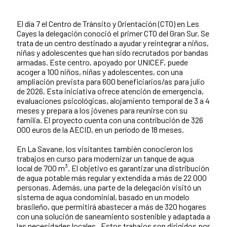
El día 7 el Centro de Tránsito y Orientación (CTO) en Les
Contenido de la noticia
Cayes la delegación conoció el primer CTO del Gran Sur. Se
trata de un centro destinado a ayudar y reintegrar a niños,
niñas y adolescentes que han sido recrutados por bandas
armadas. Este centro, apoyado por UNICEF, puede
acoger a 100 niños, niñas y adolescentes, con una
ampliación prevista para 600 beneficiarios/as para julio
de 2026. Esta iniciativa ofrece atención de emergencia,
evaluaciones psicológicas, alojamiento temporal de 3 a 4
meses y prepara a los jóvenes para reunirse con su
familia. El proyecto cuenta con una contribución de 326
000 euros de la AECID, en un período de 18 meses.
En La Savane, los visitantes también conocieron los
trabajos en curso para modernizar un tanque de agua
local de 700 m³. El objetivo es garantizar una distribución
de agua potable más regular y extendida a más de 22 000
personas. Además, una parte de la delegación visitó un
sistema de agua condominial, basado en un modelo
brasileño, que permitirá abastecer a más de 320 hogares
con una solución de saneamiento sostenible y adaptada a
las necesidades locales. Estos trabajos son dirigidos por