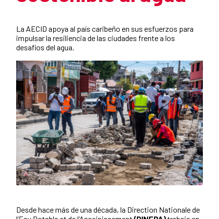
Resumen de la noticia
La AECID apoya al país caribeño en sus esfuerzos para
impulsar la resiliencia de las ciudades frente a los
desafíos del agua.
Desde hace más de una década, la Direction Nationale de
Contenido de la noticia
l’Eau Potable et de l’Assainissement
(DINEPA)
trabaja en