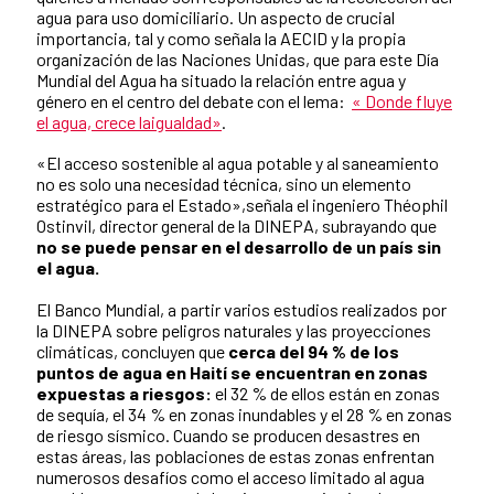
agua para uso domiciliario. Un aspecto de crucial
importancia, tal y como señala la AECID y la propia
organización de las Naciones Unidas, que para este Día
Mundial del Agua ha situado la relación entre agua y
género en el centro del debate con el lema:
« Donde fluye
el agua, crece laigualdad»
.
«El acceso sostenible al agua potable y al saneamiento
no es solo una necesidad técnica, sino un elemento
estratégico para el Estado»,señala el ingeniero Théophil
Ostinvil, director general de la DINEPA, subrayando que
no se puede pensar en el desarrollo de un país sin
el agua.
El Banco Mundial, a partir varios estudios realizados por
la DINEPA sobre peligros naturales y las proyecciones
climáticas, concluyen que
cerca del 94 % de los
puntos de agua en Haití se encuentran en zonas
expuestas a riesgos:
el 32 % de ellos están en zonas
de sequía, el 34 % en zonas inundables y el 28 % en zonas
de riesgo sísmico. Cuando se producen desastres en
estas áreas, las poblaciones de estas zonas enfrentan
numerosos desafíos como el acceso limitado al agua