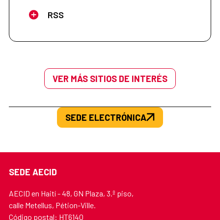
RSS
VER MÁS SITIOS DE INTERÉS
SEDE ELECTRÓNICA
SEDE AECID
AECID en Haití - 48, GN Plaza, 3.º piso,
calle Metellus, Pétion-Ville.
Código postal: HT6140