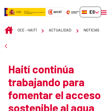
Saltar al contenido principal
ES-ES
men
INICIO
OCE - HAITÍ
ACTUALIDAD
NOTICIAS
Atrás
Haití continúa
trabajando para
fomentar el acceso
sostenible al agua