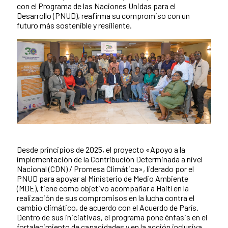
con el Programa de las Naciones Unidas para el
Desarrollo (PNUD), reafirma su compromiso con un
futuro más sostenible y resiliente.
Desde principios de 2025, el proyecto «Apoyo a la
Contenido de la noticia
implementación de la Contribución Determinada a nivel
Nacional (CDN) / Promesa Climática», liderado por el
PNUD para apoyar al Ministerio de Medio Ambiente
(MDE), tiene como objetivo acompañar a Haití en la
realización de sus compromisos en la lucha contra el
cambio climático, de acuerdo con el Acuerdo de París.
Dentro de sus iniciativas, el programa pone énfasis en el
fortalecimiento de capacidades y en la acción inclusiva,