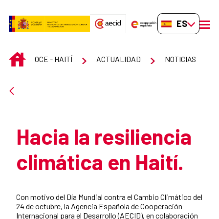
Saltar al contenido principal
ES-ES
men
INICIO
OCE - HAITÍ
ACTUALIDAD
NOTICIAS
Atrás
Hacia la resiliencia
climática en Haití.
Resumen de la noticia
Con motivo del Día Mundial contra el Cambio Climático del
24 de octubre, la Agencia Española de Cooperación
Internacional para el Desarrollo (AECID), en colaboración