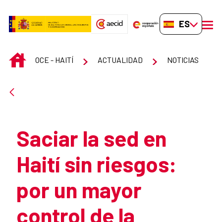
Saltar al contenido principal
ES-ES
men
INICIO
OCE - HAITÍ
ACTUALIDAD
NOTICIAS
Atrás
Saciar la sed en
Haití sin riesgos:
por un mayor
control de la