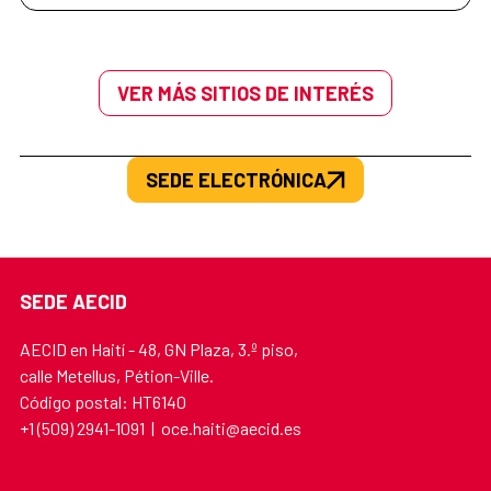
VER MÁS SITIOS DE INTERÉS
SEDE ELECTRÓNICA
SEDE AECID
AECID en Haití - 48, GN Plaza, 3.º piso,
calle Metellus, Pétion-Ville.
Código postal: HT6140
+1 (509) 2941-1091 | oce.haiti@aecid.es