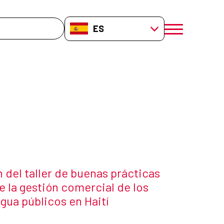
da
ES-ES
menú móvil a
cia
 del taller de buenas prácticas
e la gestión comercial de los
gua públicos en Haití
e la noticia