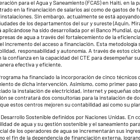
ración para el Agua y Saneamiento (FCAS) en Haití, en la p
trado en la financiación de salarios así como de gastos de 
s instalaciones. Sin embargo, actualmente se está apoyando 
iudades de los departamentos del sur y sureste (Aquin, Mi
tá aplicándose ha sido desarrollada por el Banco Mundial, 
esas de agua a través del fortalecemiento de la eficiencia
el incremento del acceso a financiación. Esta metodología 
bilidad, responsabilidad y autonomía. A través de estos cicl
ran la confianza en la capacidad del CTE para desempeñar s
nera efectiva y eficiente.
Programa ha financiado la incorporación de cinco técnicos 
miento de dicha intervención. Asimismo, como primer paso 
iado la instalación de electricidad, internet y pequeñas ob
ción se contratará dos consultorías para la instalación de d
 que estos centros mejoren su contabilidad así como su plan
 Desarrollo Sostenible definidos por Naciones Unidas. En c
ilidad de agua y su gestión sostenible y el saneamiento par
rcial de los operadores de agua se incrementarán sus ingre
o el fin de la dependencia de financiación externa, logran