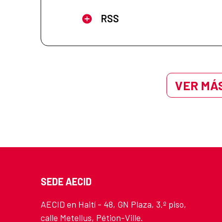
RSS
VER MÁS
SEDE AECID
AECID en Haití - 48, GN Plaza, 3.º piso,
calle Metellus, Pétion-Ville.