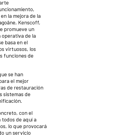
arte
funcionamiento,
en la mejora de la
ragoâne, Kenscoff,
que promueve un
 operativa de la
se basa en el
os virtuosos, los
us funciones de
que se han
para el mejor
ras de restauración
os sistemas de
ificación.
oncreto, con el
a todos de aquí a
sos, lo que provocará
do un servicio