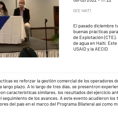
Categorías de la notici
OCE HAITÍ
Resumen de la noticia
El pasado diciembre tu
buenas prácticas para
de Explotación (CTE),
de agua en Haití. Este
USAID y la AECID
cticas es reforzar la gestión comercial de los operadores d
a largo plazo. A lo largo de tres días, se presentron experie
n características similares, los resultados del ejercicio ant
 seguimiento de los avances. A este evento acudieron los
ores del país en el marco del Programa Bilateral así como 