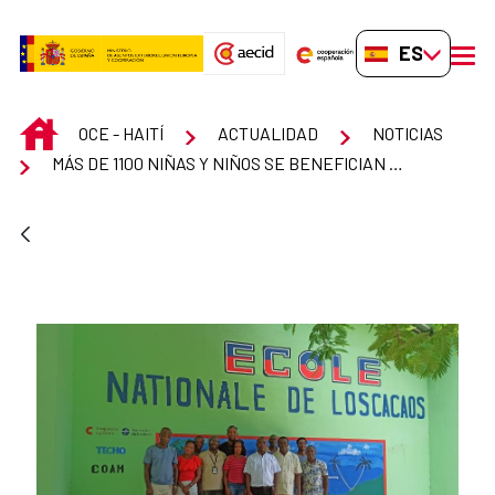
Saltar al contenido principal
ES-ES
men
INICIO
OCE - HAITÍ
ACTUALIDAD
NOTICIAS
MÁS DE 1100 NIÑAS Y NIÑOS SE BENEFICIAN DE NUEVAS INSTALACIONES ESCOLARES EN HAITÍ.