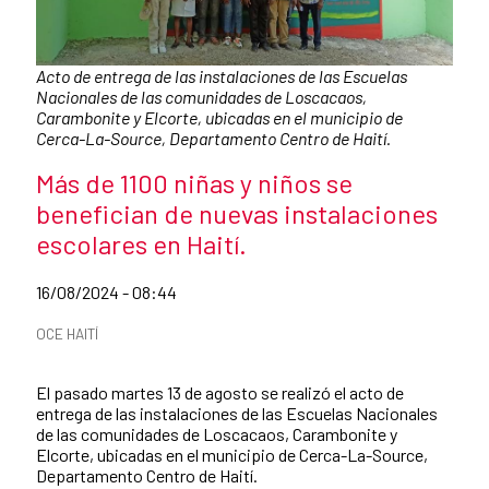
Pie de foto:
Acto de entrega de las instalaciones de las Escuelas
Nacionales de las comunidades de Loscacaos,
Carambonite y Elcorte, ubicadas en el municipio de
Cerca-La-Source, Departamento Centro de Haití.
Título de la noticia
Más de 1100 niñas y niños se
benefician de nuevas instalaciones
escolares en Haití.
Fecha de publicación de la noticia
16/08/2024 - 08:44
Categorías de la noticia
OCE HAITÍ
Resumen de la noticia
El pasado martes 13 de agosto se realizó el acto de
entrega de las instalaciones de las Escuelas Nacionales
de las comunidades de Loscacaos, Carambonite y
Elcorte, ubicadas en el municipio de Cerca-La-Source,
Departamento Centro de Haití.