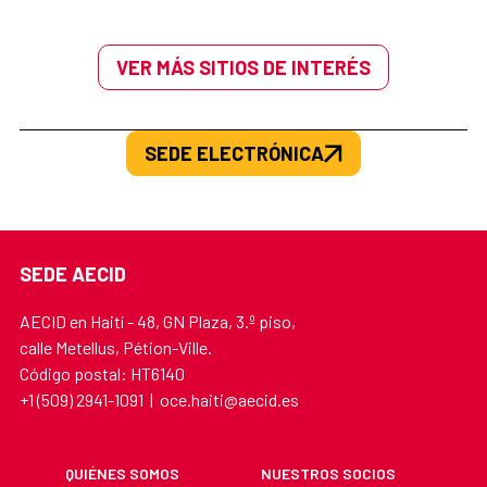
VER MÁS SITIOS DE INTERÉS
SEDE ELECTRÓNICA
SEDE AECID
AECID en Haití - 48, GN Plaza, 3.º piso,
calle Metellus, Pétion-Ville.
Código postal: HT6140
+1 (509) 2941-1091 | oce.haiti@aecid.es
QUIÉNES SOMOS
NUESTROS SOCIOS