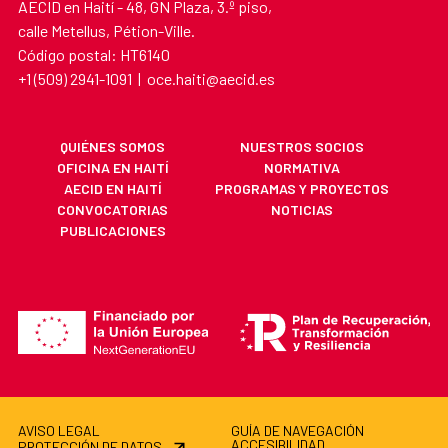
AECID en Haití - 48, GN Plaza, 3.º piso,
calle Metellus, Pétion-Ville.
Código postal: HT6140
+1 (509) 2941-1091 | oce.haiti@aecid.es
QUIÉNES SOMOS
NUESTROS SOCIOS
OFICINA EN HAITÍ
NORMATIVA
AECID EN HAITÍ
PROGRAMAS Y PROYECTOS
CONVOCATORIAS
NOTICIAS
PUBLICACIONES
AVISO LEGAL
GUÍA DE NAVEGACIÓN
ACCESIBILIDAD
PROTECCIÓN DE DATOS