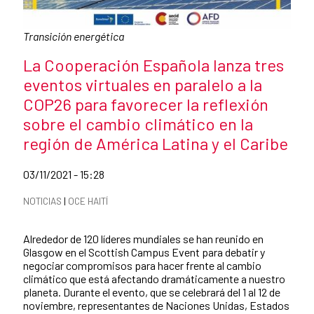
Pie de foto:
Transición energética
Título de la noticia
La Cooperación Española lanza tres
eventos virtuales en paralelo a la
COP26 para favorecer la reflexión
sobre el cambio climático en la
región de América Latina y el Caribe
Fecha de publicación de la noticia
03/11/2021 - 15:28
Categorías de la noticia
NOTICIAS
|
OCE HAITÍ
Resumen de la noticia
Alrededor de 120 líderes mundiales se han reunido en
Glasgow en el Scottish Campus Event para debatir y
negociar compromisos para hacer frente al cambio
climático que está afectando dramáticamente a nuestro
planeta. Durante el evento, que se celebrará del 1 al 12 de
noviembre, representantes de Naciones Unidas, Estados